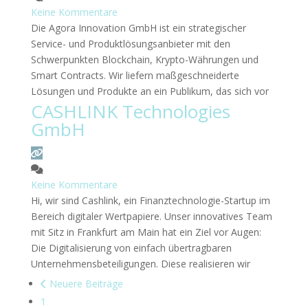
Keine Kommentare
Die Agora Innovation GmbH ist ein strategischer
Service- und Produktlösungsanbieter mit den
Schwerpunkten Blockchain, Krypto-Währungen und
Smart Contracts. Wir liefern maßgeschneiderte
Lösungen und Produkte an ein Publikum, das sich vor
CASHLINK Technologies
allem neu in der Kryptowelt engagiert.
Weiterlesen …
GmbH
Keine Kommentare
Hi, wir sind Cashlink, ein Finanztechnologie-Startup im
Bereich digitaler Wertpapiere. Unser innovatives Team
mit Sitz in Frankfurt am Main hat ein Ziel vor Augen:
Die Digitalisierung von einfach übertragbaren
Unternehmensbeteiligungen. Diese realisieren wir
Posts
durch ein rechtliches und technisches Rahmenwerk,
Neuere Beiträge
navigation
das auf der Blockchain-Technologie basiert.
1