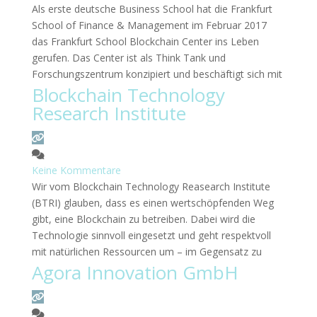
Als erste deutsche Business School hat die Frankfurt
School of Finance & Management im Februar 2017
das Frankfurt School Blockchain Center ins Leben
gerufen. Das Center ist als Think Tank und
Forschungszentrum konzipiert und beschäftigt sich mit
Blockchain Technology
den Implikationen der Blockchain-Technologie für
Unternehmen und Wirtschaft. Zudem bietet das Center
Research Institute
eine Plattform zum Wissensaustausch für
Entscheidungsträger, Start-ups, Technologie- und
Industrieexperten. Es wird sowohl
Weiterlesen …
Keine Kommentare
Wir vom Blockchain Technology Reasearch Institute
(BTRI) glauben, dass es einen wertschöpfenden Weg
gibt, eine Blockchain zu betreiben. Dabei wird die
Technologie sinnvoll eingesetzt und geht respektvoll
mit natürlichen Ressourcen um – im Gegensatz zu
Agora Innovation GmbH
energie- und ressourcenintensiven Ansätzen. Unsere
Mission ist es, den Menschen zu helfen, diese
Technologie zu verstehen und zu nutzen. Es ist einer
der am wenigsten
Weiterlesen …