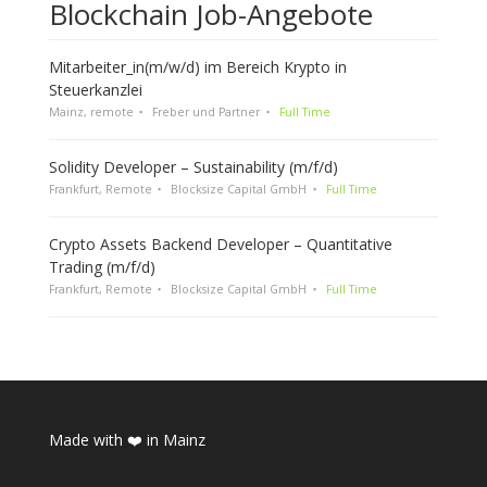
Blockchain Job-Angebote
Mitarbeiter_in(m/w/d) im Bereich Krypto in
Steuerkanzlei
Mainz, remote
Freber und Partner
Full Time
Solidity Developer – Sustainability (m/f/d)
Frankfurt, Remote
Blocksize Capital GmbH
Full Time
Crypto Assets Backend Developer – Quantitative
Trading (m/f/d)
Frankfurt, Remote
Blocksize Capital GmbH
Full Time
Made with ❤️ in Mainz