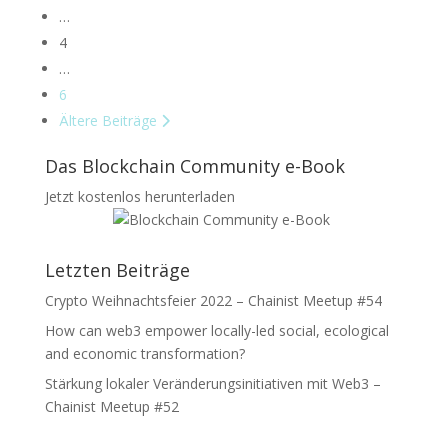
Unterstützung erhalten wir dabei von renommierten
…
Investoren wie dem börsennotierten VC Finlab AG, der
4
Maschmeyer Group
Weiterlesen …
…
6
Ältere Beiträge
Das Blockchain Community e-Book
Jetzt kostenlos herunterladen
Letzten Beiträge
Crypto Weihnachtsfeier 2022 – Chainist Meetup #54
How can web3 empower locally-led social, ecological
and economic transformation?
Stärkung lokaler Veränderungsinitiativen mit Web3 –
Chainist Meetup #52