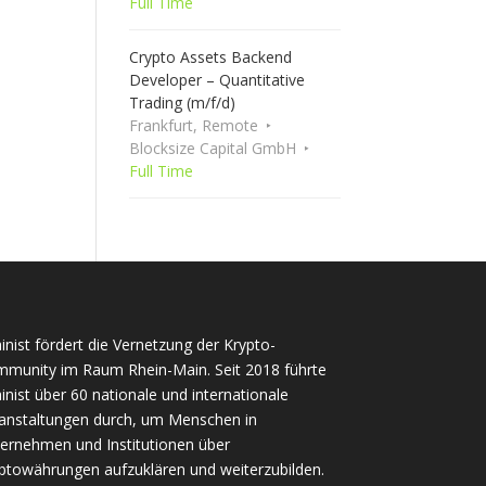
Full Time
Crypto Assets Backend
Developer – Quantitative
Trading (m/f/d)
Frankfurt, Remote
Blocksize Capital GmbH
Full Time
inist fördert die Vernetzung der Krypto-
munity im Raum Rhein-Main. Seit 2018 führte
inist über 60 nationale und internationale
anstaltungen durch, um Menschen in
ernehmen und Institutionen über
ptowährungen aufzuklären und weiterzubilden.