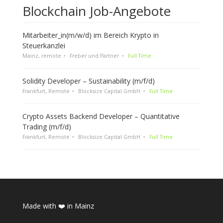
Blockchain Job-Angebote
Mitarbeiter_in(m/w/d) im Bereich Krypto in
Steuerkanzlei
Mainz, remote
Freber und Partner
Full Time
Solidity Developer – Sustainability (m/f/d)
Frankfurt, Remote
Blocksize Capital GmbH
Full Time
Crypto Assets Backend Developer – Quantitative
Trading (m/f/d)
Frankfurt, Remote
Blocksize Capital GmbH
Full Time
Made with ❤️ in Mainz