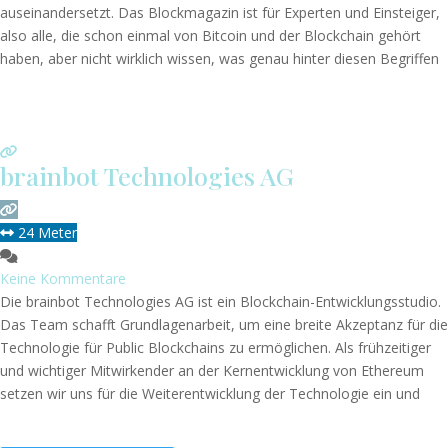
auseinandersetzt. Das Blockmagazin ist für Experten und Einsteiger,
also alle, die schon einmal von Bitcoin und der Blockchain gehört
haben, aber nicht wirklich wissen, was genau hinter diesen Begriffen
steht und wie man diese neue Technologie anwenden kann,
gleichermaßen. Deshalb stehen am Anfang jeder Ausgabe
Weiterlesen …
brainbot Technologies AG
24 Meter
Keine Kommentare
Die brainbot Technologies AG ist ein Blockchain-Entwicklungsstudio.
Das Team schafft Grundlagenarbeit, um eine breite Akzeptanz für die
Technologie für Public Blockchains zu ermöglichen. Als frühzeitiger
und wichtiger Mitwirkender an der Kernentwicklung von Ethereum
setzen wir uns für die Weiterentwicklung der Technologie ein und
arbeiten an einer Reihe von ergänzenden Projekten. Unsere Projekte
waren der Schlüssel zum Kern von Ethereum und
Weiterlesen …