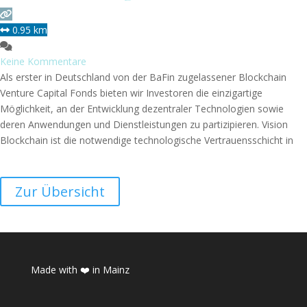
0.95 km
Keine Kommentare
Als erster in Deutschland von der BaFin zugelassener Blockchain
Venture Capital Fonds bieten wir Investoren die einzigartige
Möglichkeit, an der Entwicklung dezentraler Technologien sowie
deren Anwendungen und Dienstleistungen zu partizipieren. Vision
Blockchain ist die notwendige technologische Vertrauensschicht in
der Entwicklung des Internets – sie ermöglicht es jedem Einzelnen,
jeder Vorrichtung und jedem Unternehmen, seine Daten zu
kontrollieren. Mission Wir streben
Weiterlesen …
Zur Übersicht
Made with ❤️ in Mainz